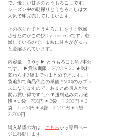
で、優しい甘さのとうもろこしです。
シーズン中の朝採りとうもろこしは大
人気で即完売してしまいます。
その採りたてとうもろこしをすぐ乾燥
させたのがこのびDry seet cornです。乾
燥しているので、１粒に甘さがぎゅっ
と凝縮されています。
内容量 ９０g ▶︎ とうもろこし約2本分
です。 ▶︎賞味期限
2023.9.30
★送料
変わらず5袋までおまとめできます。1
袋追加で商品代金の単価(¥500)のみプラ
スになりますので、おまとめ購入が大
変お買い得です^_^ ▼送料込みのお値
段 ◉１袋 700円 ◉ 2袋 1,200円 ◉ 3
袋 1,700円 ◉ 4袋 2,200円 ◉ 5袋
2,700円
購入希望の方は、
こちら
から専用ペー
ジに移動します。